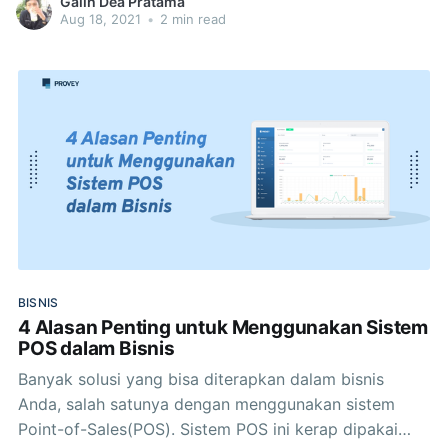
Galih Dea Pratama
panjang. Untuk membantu hal tersebut, ada aplikasi
Aug 18, 2021
•
2 min read
Customer Relationship Management (CRM) yang bisa
digunakan mulai sekarang. Aplikasi CRM sendiri
merupakan satu dari sekian
BISNIS
4 Alasan Penting untuk Menggunakan Sistem
POS dalam Bisnis
Banyak solusi yang bisa diterapkan dalam bisnis
Anda, salah satunya dengan menggunakan sistem
Point-of-Sales(POS). Sistem POS ini kerap dipakai