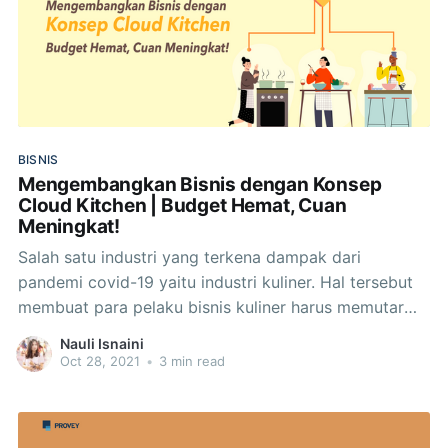
BISNIS
Mengembangkan Bisnis dengan Konsep
Cloud Kitchen | Budget Hemat, Cuan
Meningkat!
Salah satu industri yang terkena dampak dari
pandemi covid-19 yaitu industri kuliner. Hal tersebut
membuat para pelaku bisnis kuliner harus memutar
otak, menciptakan inovasi agar bisnis mereka tetap
Nauli Isnaini
berjalan dan omset tetap meningkat. Salah satu
Oct 28, 2021
•
3 min read
inovasi yang sedang ramai diperbincangkan para
pebisnis kuliner di Indonesia yaitu cloud kitchen atau
ghost