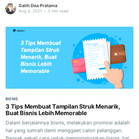
sebagai salah satu sarana untuk mempermudah
Galih Dea Pratama
manajemen bisnis yang sedang berjalan. Dengan
Aug 6, 2021
•
3 min read
ragam fitur yang ditawarkan oleh berbagai sistem
POS, apakah menggunakan sistem POS dalam bisnis
adalah solusi yang wajib
BISNIS
3 Tips Membuat Tampilan Struk Menarik,
Buat Bisnis Lebih Memorable
Dalam berjalannya bisnis, melakukan promosi adalah
hal yang lumrah demi menggaet calon pelanggan.
Banyak sekali cara untuk mempromosikan bisnis, baik