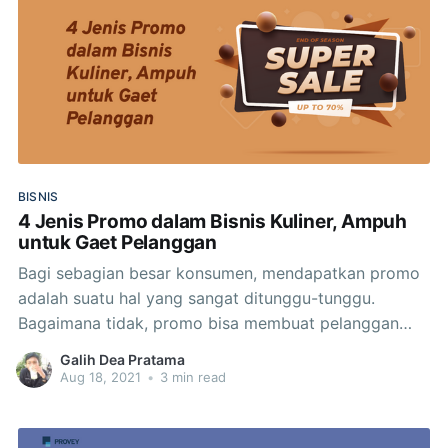
BISNIS
4 Jenis Promo dalam Bisnis Kuliner, Ampuh
untuk Gaet Pelanggan
Bagi sebagian besar konsumen, mendapatkan promo
adalah suatu hal yang sangat ditunggu-tunggu.
Bagaimana tidak, promo bisa membuat pelanggan
menikmati ragam produk yang diinginkan dengan
Galih Dea Pratama
harga lebih terjangkau. Untuk itu, ada banyak sekali
Aug 18, 2021
•
3 min read
jenis promo dalam bisnis kuliner yang kerap
dihadirkan oleh para pebisnis saat ini. Berbagai
macam promo ini cocok