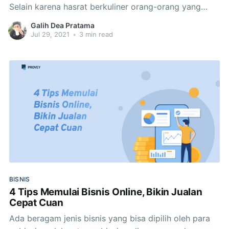
Selain karena hasrat berkuliner orang-orang yang
semakin tinggi, mendapatkan revenue melalui bisnis
Galih Dea Pratama
ini bukanlah hal yang sulit bila diimbangi dengan trik
Jul 29, 2021
•
3 min read
yang tepat. Apabila ingin membuat bisnis lebih
everlasting, ada ragam tips kelola keuangan bisnis
BISNIS
4 Tips Memulai Bisnis Online, Bikin Jualan
Cepat Cuan
Ada beragam jenis bisnis yang bisa dipilih oleh para