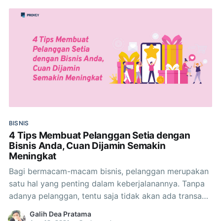
Walau tidak ditujukan pada pelanggan secara
BISNIS
4 Tips Membuat Pelanggan Setia dengan
Bisnis Anda, Cuan Dijamin Semakin
Meningkat
Bagi bermacam-macam bisnis, pelanggan merupakan
satu hal yang penting dalam keberjalanannya. Tanpa
adanya pelanggan, tentu saja tidak akan ada transaksi
yang terjadi pada bisnis yang sedang Anda jalankan
Galih Dea Pratama
tersebut, entah berupa bisnis atau perorangan. Oleh