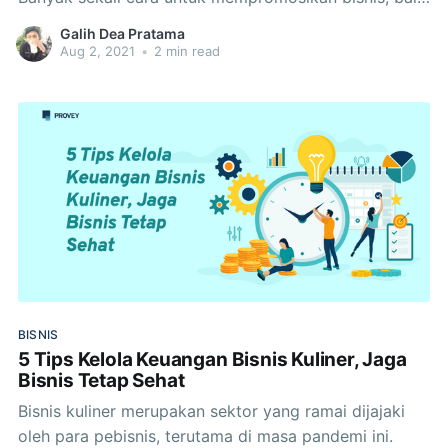
yang konvensional seperti word of mouth hingga
Galih Dea Pratama
yang menggunakan media sosial dengan segala
Aug 2, 2021
•
2 min read
triknya. Selain itu, ada juga deretan tips membuat
tampilan struk menarik yang cocok dipakai sebagai
cara promosi
BISNIS
5 Tips Kelola Keuangan Bisnis Kuliner, Jaga
Bisnis Tetap Sehat
Bisnis kuliner merupakan sektor yang ramai dijajaki
oleh para pebisnis, terutama di masa pandemi ini.