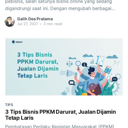
pebisnis, salah satunya bisnis online yang sedang
digandrungi saat ini. Dengan mengubah berbagai
kegiatannya secara daring tanpa membutuhkan lapak
Galih Dea Pratama
fisik, keuntungan yang menggiurkan bisa didapatkan
Jul 27, 2021
•
3 min read
oleh pebisnis. Supaya bisnis cepat cuan, terapkan
dulu deretan tips memulai bisnis online berikut ini.
Kenali
TIPS
3 Tips Bisnis PPKM Darurat, Jualan Dijamin
Tetap Laris
Pembatasan Perilaku Kegiatan Masyarakat (PPKM)