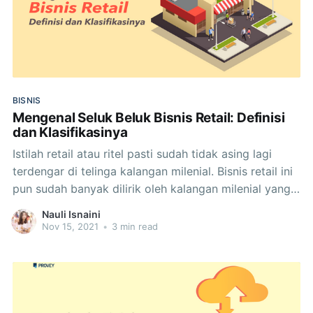
BISNIS
Mengenal Seluk Beluk Bisnis Retail: Definisi
dan Klasifikasinya
Istilah retail atau ritel pasti sudah tidak asing lagi
terdengar di telinga kalangan milenial. Bisnis retail ini
pun sudah banyak dilirik oleh kalangan milenial yang
ingin mempunyai bisnis sendiri, selain bisnis food and
Nauli Isnaini
beverages. Meskipun sama-sama banyak dilirik oleh
Nov 15, 2021
•
3 min read
kalangan milenial dan sama-sama menjual suatu
produk, kedua bisnis ini memiliki