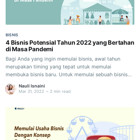
BISNIS
4 Bisnis Potensial Tahun 2022 yang Bertahan
di Masa Pandemi
Bagi Anda yang ingin memulai bisnis, awal tahun
merupakan timing yang tepat untuk memulai
membuka bisnis baru. Untuk memulai sebuah bisnis
baru, pastinya Anda akan memilih bisnis yang paling
Nauli Isnaini
potensial, bukan? Ditambah lagi saat ini Indonesia
Mar 31, 2022
•
2 min read
masih dalam masa pandemi covid-19, tentunya Anda
harus semakin selektif untuk memilih bisnis mana