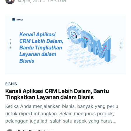
Aug 18, 2021
•
3 min read
karena itu, ada deretan tips membuat pelanggan
tetap setia dengan bisnis. Dengan menjalankan ragam
strategi
BISNIS
Kenali Aplikasi CRM Lebih Dalam, Bantu
Tingkatkan Layanan dalam Bisnis
Ketika Anda menjalankan bisnis, banyak yang perlu
untuk dipertimbangkan. Selain mengurus produk,
pelanggan juga jadi salah satu aspek yang harus
diperhatikan supaya usaha bisa berjalan dalam jangka