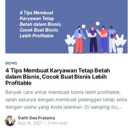
BISNIS
4 Tips Membuat Karyawan Tetap Betah
dalam Bisnis, Cocok Buat Bisnis Lebih
Profitable
Banyak cara untuk membuat bisnis lebih profitable,
salah satunya dengan membuat pelanggan tetap setia
dengan usaha yang Anda jalankan. Di samping itu,
ada ragam cara supaya customer tetap betah dengan
Galih Dea Pratama
service yang diberikan, di antaranya melalui deretan
Aug 18, 2021
•
3 min read
tips membuat karyawan tetap betah dalam bisnis.