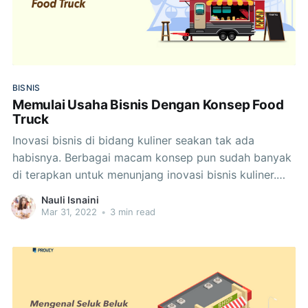
BISNIS
Memulai Usaha Bisnis Dengan Konsep Food
Truck
Inovasi bisnis di bidang kuliner seakan tak ada
habisnya. Berbagai macam konsep pun sudah banyak
di terapkan untuk menunjang inovasi bisnis kuliner.
Mulai dari fine dining, fast food, self service, street
Nauli Isnaini
food, hingga food truck. Konsep food truck sendiri
Mar 31, 2022
•
3 min read
akhir-akhir ini menarik banyak perhatian kalangan
pebisnis, dan tentunya para konsumen.